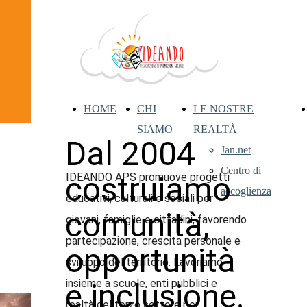
HOME
CHI
LE NOSTRE
SIAMO
REALTÀ
Dal 2004
Jan.net
Centro di
costruiamo
IDEANDO APS promuove progetti
accoglienza
educativi, culturali e sociali per
comunità,
giovani, famiglie e cittadini, favorendo
partecipazione, crescita personale e
opportunità
sviluppo del territorio. Lavoriamo
e inclusione.
insieme a scuole, enti pubblici e
realtà del terzo settore per